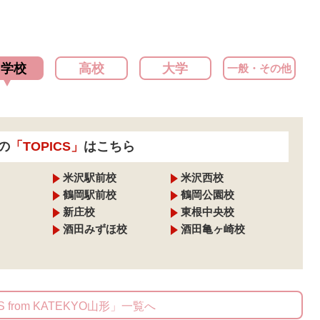
中学校
高校
大学
一般・その他
の
「TOPICS」
はこちら
米沢駅前校
米沢西校
鶴岡駅前校
鶴岡公園校
新庄校
東根中央校
酒田みずほ校
酒田亀ヶ崎校
S from KATEKYO山形」一覧へ