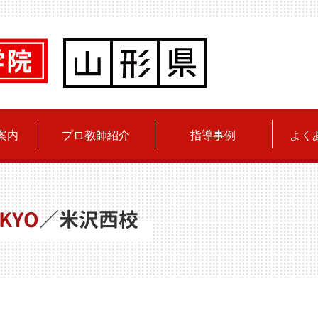
案内
プロ教師紹介
指導事例
よく
KYO
／
米沢西校