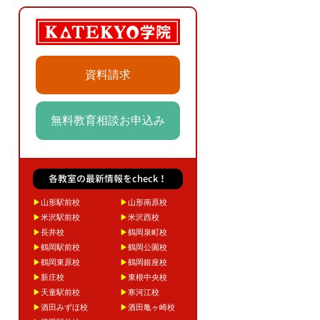
資料請求
無料教育相談お申込み
各教室の最新情報をcheck！
▶
山形駅前校
▶
山形南原校
▶
米沢駅前校
▶
米沢西校
▶
長井校
▶
鶴岡泉町校
▶
鶴岡駅前校
▶
鶴岡公園校
▶
鶴岡東原校
▶
鶴岡銀座校
▶
新庄校
▶
東根中央校
▶
天童駅前校
▶
寒河江校
▶
酒田みずほ校
▶
酒田亀ヶ崎校