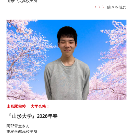
山形中央高校出身
〉〉〉
続きを読む
山形駅前校
│
大学合格！
『山形大学』2026年春
阿部青空さん
東桜学館高校出身