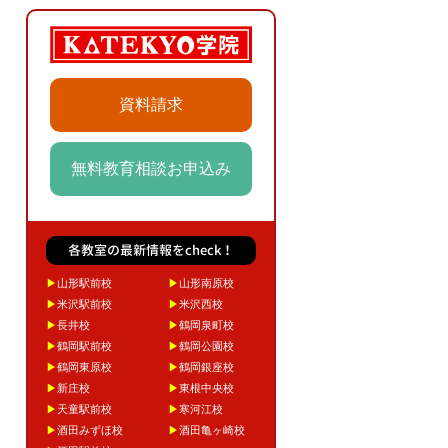
資料請求
無料教育相談お申込み
各教室の最新情報をcheck！
▶
山形駅前校
▶
山形南原校
▶
米沢駅前校
▶
米沢西校
▶
長井校
▶
鶴岡泉町校
▶
鶴岡駅前校
▶
鶴岡公園校
▶
鶴岡東原校
▶
鶴岡銀座校
▶
新庄校
▶
東根中央校
▶
天童駅前校
▶
寒河江校
▶
酒田みずほ校
▶
酒田亀ヶ崎校