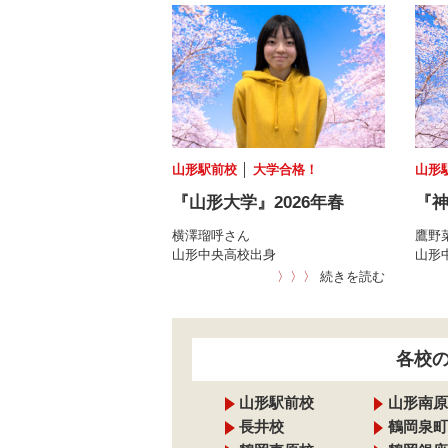
山形駅前校
│
大学合格！
山形
『山形大学』2026年春
『神
横澤瑠呼さん
鷹野
山形中央高校出身
山形
〉〉〉
続きを読む
各校
山形駅前校
山形南原
長井校
鶴岡泉町