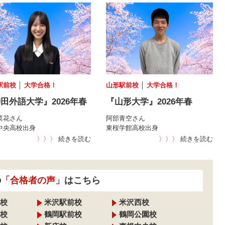
駅前校
│
大学合格！
山形駅前校
│
大学合格！
田外語大学』2026年春
『山形大学』2026年春
菜花さん
阿部青空さん
中央高校出身
東桜学館高校出身
〉〉〉
続きを読む
〉〉〉
続きを読む
の
「合格者の声」
はこちら
校
米沢駅前校
米沢西校
校
鶴岡駅前校
鶴岡公園校