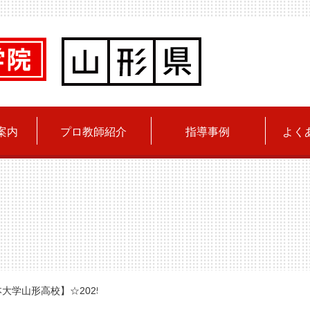
案内
プロ教師紹介
指導事例
よく
大学山形高校】☆2025年春合格！松木くん