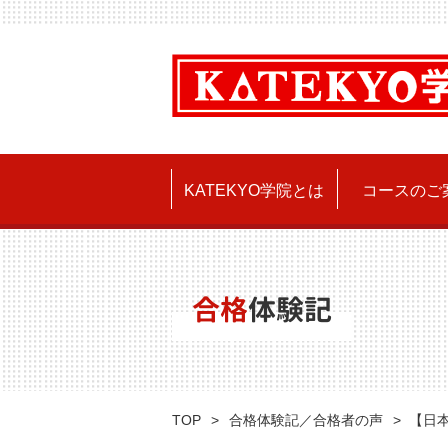
KATEKYO学院とは
コースのご
合格
体験記
TOP
合格体験記／合格者の声
【日本