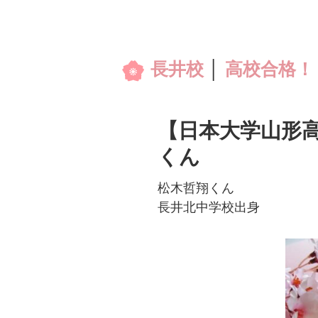
長井校
│
高校合格！
【日本大学山形高
くん
松木哲翔くん
長井北中学校出身