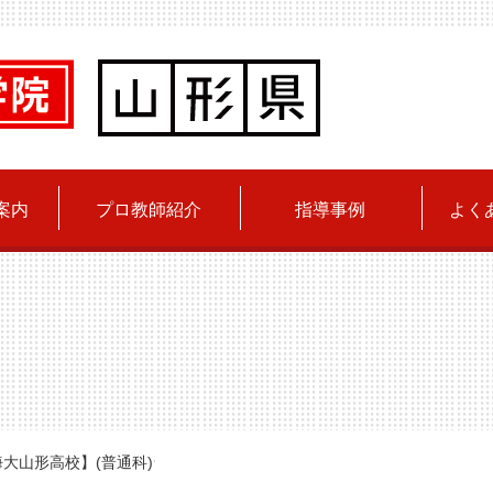
案内
プロ教師紹介
指導事例
よく
大山形高校】(普通科)☆合格☆2023年度