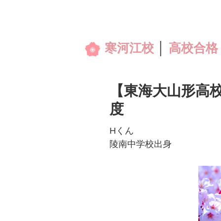
寒河江校
│
高校合格
【東海大山形高校】
度
Hくん
陵南中学校出身