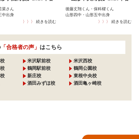
若菜さん
後藤丈翔くん・保科櫂くん
三中出身
山形四中・山形五中出身
〉〉〉
続きを読む
〉〉〉
続きを読む
の
「合格者の声」
はこちら
校
米沢駅前校
米沢西校
校
鶴岡駅前校
鶴岡公園校
校
新庄校
東根中央校
酒田みずほ校
酒田亀ヶ崎校