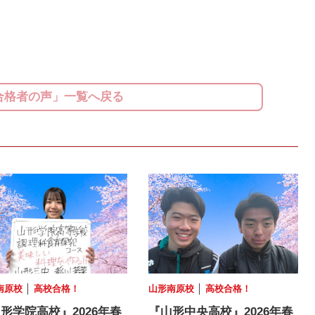
合格者の声」一覧へ戻る
南原校
│
高校合格！
山形南原校
│
高校合格！
形学院高校』2026年春
『山形中央高校』2026年春