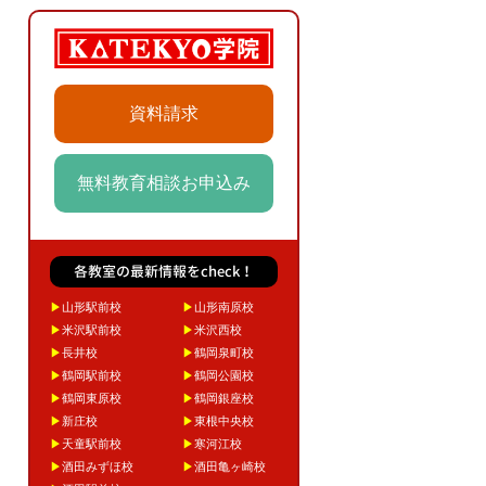
資料請求
無料教育相談お申込み
各教室の最新情報をcheck！
▶
山形駅前校
▶
山形南原校
▶
米沢駅前校
▶
米沢西校
▶
長井校
▶
鶴岡泉町校
▶
鶴岡駅前校
▶
鶴岡公園校
▶
鶴岡東原校
▶
鶴岡銀座校
▶
新庄校
▶
東根中央校
▶
天童駅前校
▶
寒河江校
▶
酒田みずほ校
▶
酒田亀ヶ崎校