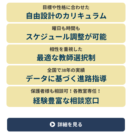
目標や性格に合わせた
自由設計の
カリキュラム
曜日も時間も
スケジュール
調整が可能
相性を重視した
最適な
教師選択制
全国で38年の実績
データに基づく
進路指導
保護者様も相談可！
各教室専任！
経験豊富な
相談窓口
詳細を見る