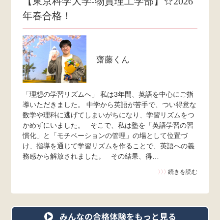
【東京科学大学-物質理工学部】☆2026
年春合格！
齋藤くん
「理想の学習リズムへ」 私は3年間、英語を中心にご指
導いただきました。 中学から英語が苦手で、つい得意な
数学や理科に逃げてしまいがちになり、学習リズムをつ
かめずにいました。 そこで、私は塾を「英語学習の習
慣化」と「モチベーションの管理」の場として位置づ
け、指導を通じて学習リズムを作ることで、英語への義
務感から解放されました。 その結果、得…
〉〉〉
続きを読む
みんなの合格体験をもっと見る