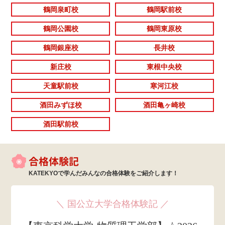
鶴岡泉町校
鶴岡駅前校
鶴岡公園校
鶴岡東原校
鶴岡銀座校
長井校
新庄校
東根中央校
天童駅前校
寒河江校
酒田みずほ校
酒田亀ヶ崎校
酒田駅前校
合格体験記
KATEKYOで学んだみんなの
合格体験をご紹介します！
＼ 国公立大学合格体験記 ／