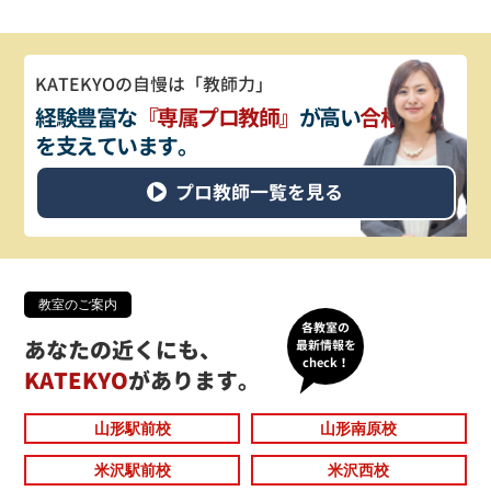
KATEKYOの自慢は「教師力」
経験豊富な
『専属プロ教師』
が
高い
合格実績
を支えています。
プロ教師一覧を見る
教室のご案内
各教室の
あなたの近くにも、
最新情報を
check！
KATEKYO
があります。
山形駅前校
山形南原校
米沢駅前校
米沢西校