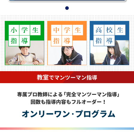
教室
で
マンツーマン
指導
専属プロ教師によ
る
「完全マンツーマン指導
」
回数も指導内容もフルオーダー！
オンリーワ
ン・
プログラム