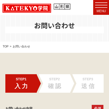
t
o
MENU
g
g
l
e
お問い合わせ
n
a
v
i
g
a
TOP
お問い合わせ
t
i
o
n
STEP1
STEP2
STEP3
入
力
確
認
送
信
お問い合わせ内容