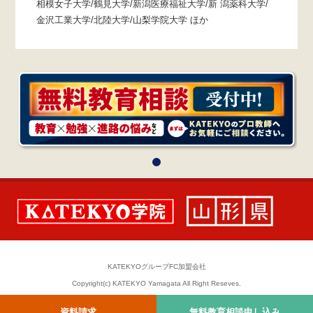
相模女子大学/鶴見大学/新潟医療福祉大学/新 潟薬科大学/
金沢工業大学/北陸大学/山梨学院大学 ほか
KATEKYOグループFC加盟会社
Copyright(c) KATEKYO Yamagata All Right Reseves.
資料請求
無料教育相談申し込み