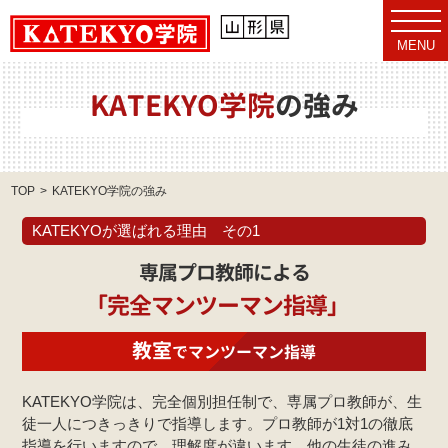
t
o
MENU
g
g
l
e
KATEKYO学院
の強み
n
a
v
i
g
a
TOP
KATEKYO学院の強み
t
i
o
KATEKYOが選ばれる理由 その1
n
専属プロ教師による
「完全マンツーマン指導」
教室
で
マンツーマン
指導
KATEKYO学院は、完全個別担任制で、専属プロ教師が、生
徒一人につきっきりで指導します。プロ教師が1対1の徹底
指導を行いますので、理解度が違います。他の生徒の進み