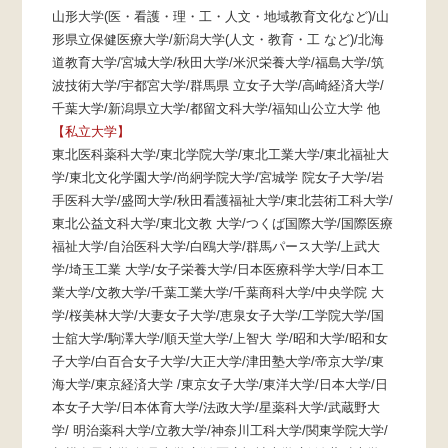
山形大学(医・看護・理・工・人文・地域教育文化など)/山
形県立保健医療大学/新潟大学(人文・教育・工 など)/北海
道教育大学/宮城大学/秋田大学/米沢栄養大学/福島大学/筑
波技術大学/宇都宮大学/群馬県 立女子大学/高崎経済大学/
千葉大学/新潟県立大学/都留文科大学/福知山公立大学 他
【私立大学】
東北医科薬科大学/東北学院大学/東北工業大学/東北福祉大
学/東北文化学園大学/尚絅学院大学/宮城学 院女子大学/岩
手医科大学/盛岡大学/秋田看護福祉大学/東北芸術工科大学/
東北公益文科大学/東北文教 大学/つくば国際大学/国際医療
福祉大学/自治医科大学/白鴎大学/群馬パース大学/上武大
学/埼玉工業 大学/女子栄養大学/日本医療科学大学/日本工
業大学/文教大学/千葉工業大学/千葉商科大学/中央学院 大
学/桜美林大学/大妻女子大学/恵泉女子大学/工学院大学/国
士舘大学/駒澤大学/順天堂大学/上智大 学/昭和大学/昭和女
子大学/白百合女子大学/大正大学/津田塾大学/帝京大学/東
海大学/東京経済大学 /東京女子大学/東洋大学/日本大学/日
本女子大学/日本体育大学/法政大学/星薬科大学/武蔵野大
学/ 明治薬科大学/立教大学/神奈川工科大学/関東学院大学/