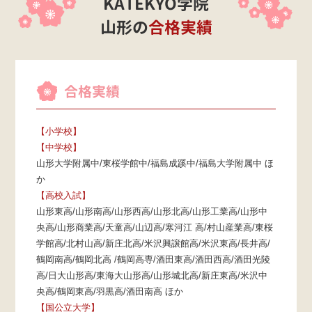
KATEKYO学院
山形の
合格実績
合格実績
【小学校】
【中学校】
山形大学附属中/東桜学館中/福島成蹊中/福島大学附属中 ほ
か
【高校入試】
山形東高/山形南高/山形西高/山形北高/山形工業高/山形中
央高/山形商業高/天童高/山辺高/寒河江 高/村山産業高/東桜
学館高/北村山高/新庄北高/米沢興譲館高/米沢東高/長井高/
鶴岡南高/鶴岡北高 /鶴岡高専/酒田東高/酒田西高/酒田光陵
高/日大山形高/東海大山形高/山形城北高/新庄東高/米沢中
央高/鶴岡東高/羽黒高/酒田南高 ほか
【国公立大学】