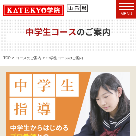
t
o
MENU
g
g
l
e
中学生コース
のご案内
n
a
v
i
g
a
TOP
コースのご案内
中学生コースのご案内
t
i
o
n