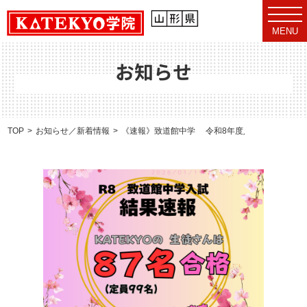
t
o
MENU
g
g
l
e
お知らせ
n
a
v
i
g
a
TOP
お知らせ／新着情報
《速報》致道館中学 令和8年度入試（3期生）
t
i
o
n