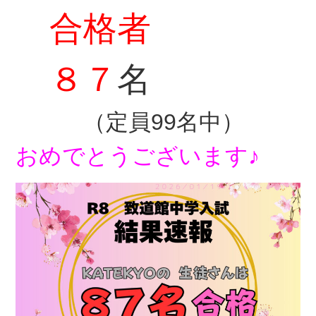
合格者
８７
名
（定員99名中）
おめでとうございます♪