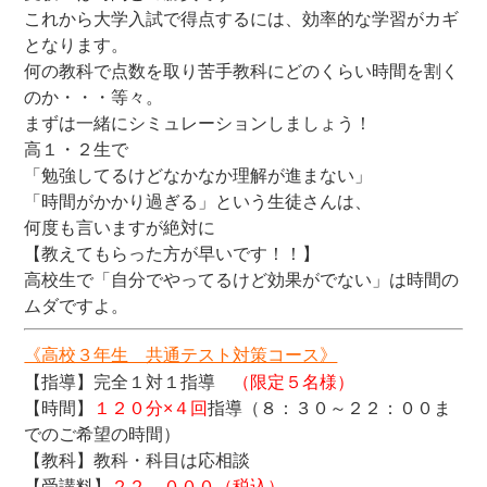
これから大学入試で得点するには、効率的な学習がカギ
となります。
何の教科で点数を取り苦手教科にどのくらい時間を割く
のか・・・等々。
まずは一緒にシミュレーションしましょう！
高１・２生で
「勉強してるけどなかなか理解が進まない」
「時間がかかり過ぎる」という生徒さんは、
何度も言いますが絶対に
【教えてもらった方が早いです！！】
高校生で「自分でやってるけど効果がでない」は時間の
ムダですよ。
《高校３年生 共通テスト対策コース》
【指導】完全１対１指導
（限定５名様）
【時間】
１２０分×４回
指導（８：３０～２２：００ま
でのご希望の時間）
【教科】教科・科目は応相談
【受講料】
２２，０００（税込）