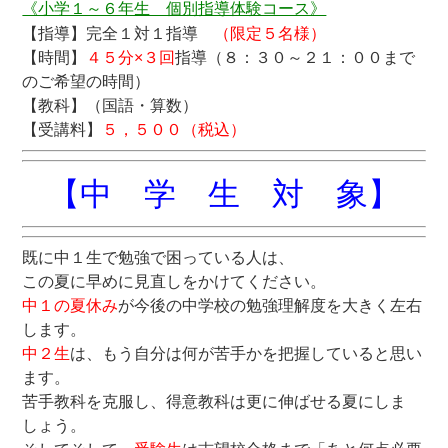
《小学１～６年生 個別指導体験コース》
【指導】完全１対１指導
（限定５名様）
【時間】
４５分×３回
指導（８：３０～２１：００まで
のご希望の時間）
【教科】（国語・算数）
【受講料】
５，５００（税込）
【中 学 生 対 象】
既に中１生で勉強で困っている人は、
この夏に早めに見直しをかけてください。
中１の夏休み
が今後の中学校の勉強理解度を大きく左右
します。
中２生
は、もう自分は何が苦手かを把握していると思い
ます。
苦手教科を克服し、得意教科は更に伸ばせる夏にしま
しょう。