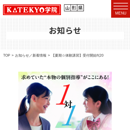
t
o
MENU
g
g
l
e
お知らせ
n
a
v
i
g
a
TOP
お知らせ／新着情報
【夏期☆体験講習】受付開始‼(2026.6.22)
t
i
o
n