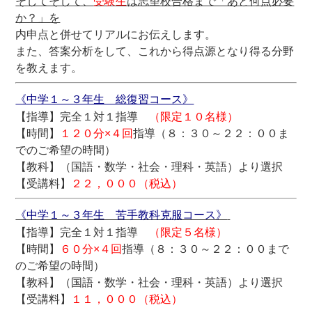
そしてそして、
受験生
は志望校合格まで「あと何点必要
か？」を
内申点と併せてリアルにお伝えします。
また、答案分析をして、これから得点源となり得る分野
を教えます。
《中学１～３年生 総復習コース》
【指導】完全１対１指導
（限定１０名様）
【時間】
１２０分×４回
指導（８：３０～２２：００ま
でのご希望の時間）
【教科】（国語・数学・社会・理科・英語）より選択
【受講料】
２２，０００（税込）
《中学１～３年生 苦手教科克服コース》
【指導】完全１対１指導
（限定５名様）
【時間】
６０分×４回
指導（８：３０～２２：００まで
のご希望の時間）
【教科】（国語・数学・社会・理科・英語）より選択
【受講料】
１１，０００（税込）