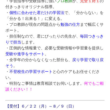
・学習指導や受験指導に強い
プロ教師
が、
完全１対１
の
付きっきりオリジナル指導。
・
個性に合わせた君だけの学習法
で、「分からない」を
「分かる！出来る！」に変える。
・プロ教師が現在の問題点から
勉強の仕方
まで幅広くサ
ポート。
・担任制なので、君にぴったりの先生が、
毎回つきっき
りで担当
します。
・圧倒的な情報量で、必要な受験情報や学習量を提供し
受験や進学をサポート
。
・全学年の分からなくなった部分も、
戻り学習で取り戻
そう
。
・
不登校生の学習サポート
と心のケアもお任せくださ
い。
・特別なご事情は教育相談でお伺いします。
何でもご相
談ください！！
【受付】６／２２（月）～８／９（日）