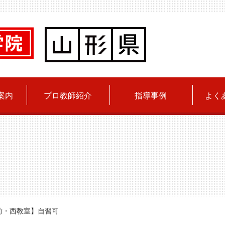
案内
プロ教師紹介
指導事例
よく
・西教室】自習可能時間のお知らせ（1/3～1/9）