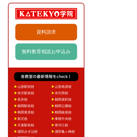
資料請求
無料教育相談お申込み
各教室の最新情報をcheck！
▶
山形駅前校
▶
山形南原校
▶
米沢駅前校
▶
米沢西校
▶
長井校
▶
鶴岡泉町校
▶
鶴岡駅前校
▶
鶴岡公園校
▶
鶴岡東原校
▶
鶴岡銀座校
▶
新庄校
▶
東根中央校
▶
天童駅前校
▶
寒河江校
▶
酒田みずほ校
▶
酒田亀ヶ崎校