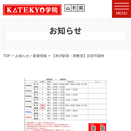
t
o
MENU
g
g
l
e
お知らせ
n
a
v
i
g
a
TOP
お知らせ／新着情報
【米沢駅前・西教室】自習可能時間のお知らせ（10/2
t
i
o
n