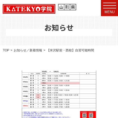
t
o
MENU
g
g
l
e
お知らせ
n
a
v
i
g
a
TOP
お知らせ／新着情報
【米沢駅前・西校】自習可能時間のお知らせ（12/2
t
i
o
n