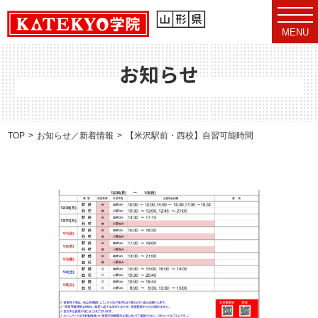
t
o
MENU
g
g
l
e
お知らせ
n
a
v
i
g
a
TOP
お知らせ／新着情報
【米沢駅前・西校】自習可能時間のお知らせ（12/3
t
i
o
n