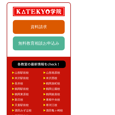
資料請求
無料教育相談お申込み
各教室の最新情報をcheck！
▶
山形駅前校
▶
山形南原校
▶
米沢駅前校
▶
米沢西校
▶
長井校
▶
鶴岡泉町校
▶
鶴岡駅前校
▶
鶴岡公園校
▶
鶴岡東原校
▶
鶴岡銀座校
▶
新庄校
▶
東根中央校
▶
天童駅前校
▶
寒河江校
▶
酒田みずほ校
▶
酒田亀ヶ崎校