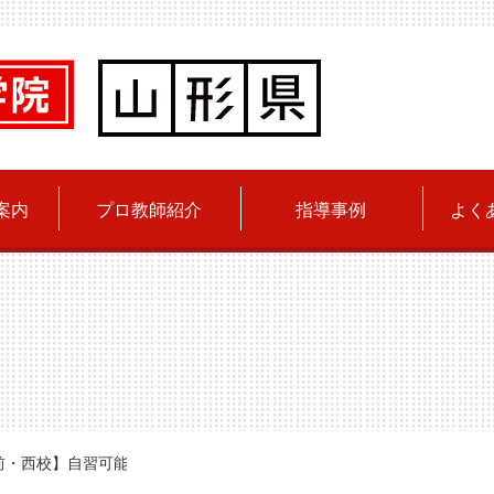
案内
プロ教師紹介
指導事例
よく
・西校】自習可能時間のお知らせ（2/23～3/1）