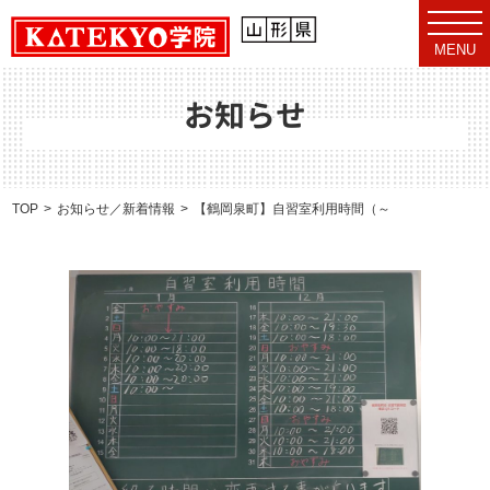
t
o
MENU
g
g
l
e
お知らせ
n
a
v
i
g
a
TOP
お知らせ／新着情報
【鶴岡泉町】自習室利用時間（～1月8日）
t
i
o
n