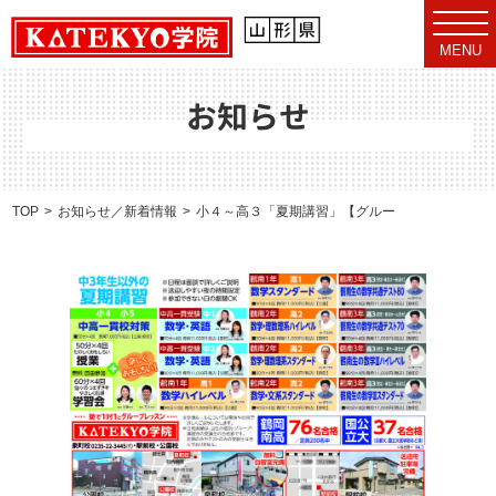
t
o
MENU
g
g
l
e
お知らせ
n
a
v
i
g
a
TOP
お知らせ／新着情報
小４～高３「夏期講習」【グループ型授業】
t
i
o
n