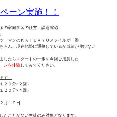
ンペーン実施！！
頃の家庭学習の仕方、課題確認、
。
ツーマンのＫＡＴＥＫＹＯスタイルが一番！
ちろん、現在他塾に通塾しているが成績が伸びない
ましたらスタートの一歩を今回ご用意した
ーンを体験
してみてください。
ます。
１２０分×２回）
１２０分×４回）
２月１９日
したことがない生徒のみ対象となります。