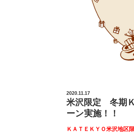
2020.11.17
米沢限定 冬期
ーン実施！！
ＫＡＴＥＫＹＯ米沢地区