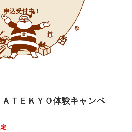
ＫＡＴＥＫＹＯ体験キャンペ
限定