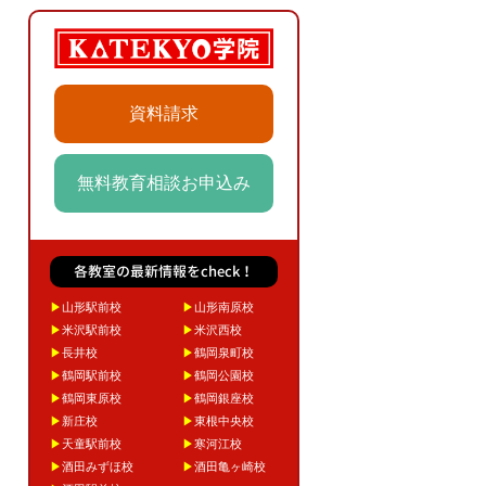
資料請求
無料教育相談お申込み
各教室の最新情報をcheck！
▶
山形駅前校
▶
山形南原校
▶
米沢駅前校
▶
米沢西校
▶
長井校
▶
鶴岡泉町校
▶
鶴岡駅前校
▶
鶴岡公園校
▶
鶴岡東原校
▶
鶴岡銀座校
▶
新庄校
▶
東根中央校
▶
天童駅前校
▶
寒河江校
▶
酒田みずほ校
▶
酒田亀ヶ崎校