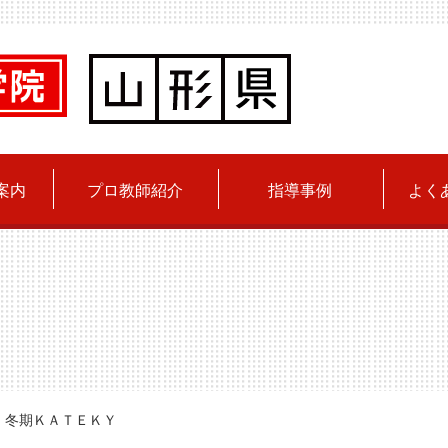
案内
プロ教師紹介
指導事例
よく
 冬期ＫＡＴＥＫＹＯ体験キャンペーン実施！！