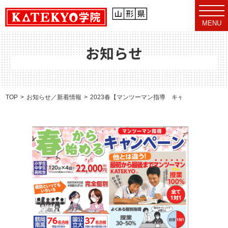
t
o
MENU
g
g
l
e
お知らせ
n
a
v
i
g
a
TOP
お知らせ／新着情報
2023春【マンツーマン指導 キャンペーン】スタ
t
i
o
n