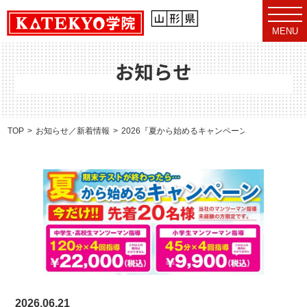
t
o
MENU
g
g
l
e
お知らせ
n
a
v
i
g
a
TOP
お知らせ／新着情報
2026『夏から始めるキャンペーン』受付開始！
t
i
o
n
2026.06.21