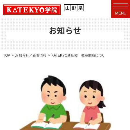
t
o
MENU
g
g
l
e
お知らせ
n
a
v
i
g
a
TOP
お知らせ／新着情報
KATEKYO新庄校 教室開放について
t
i
o
n