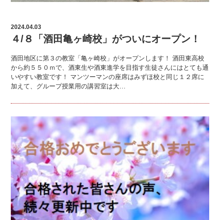
2024.04.03
４/８「酒田亀ヶ崎校」がついにオープン！
酒田地区に第３の教室「亀ヶ崎校」がオープンします！ 酒田東高校
から約５５０ｍで、酒東生や酒東進学を目指す生徒さんにはとても通
いやすい教室です！ マンツーマンの座席はみずほ校と同じ１２席に
加えて、グループ授業用の講習室は大…