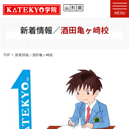
t
o
MENU
g
g
l
e
新着情報／
酒田亀ヶ崎校
n
a
v
i
g
a
TOP
新着情報／酒田亀ヶ崎校
t
i
o
n