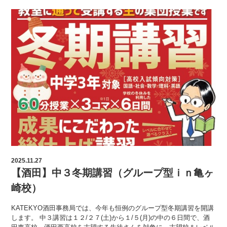
2025.11.27
【酒田】中３冬期講習（グループ型ｉｎ亀ヶ
崎校）
KATEKYO酒田事務局では、今年も恒例のグループ型冬期講習を開講
します。 中３講習は１２/２７(土)から１/５(月)の中の６日間で、酒