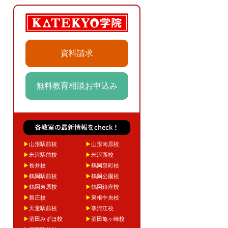
資料請求
無料教育相談お申込み
各教室の最新情報をcheck！
▶
山形駅前校
▶
山形南原校
▶
米沢駅前校
▶
米沢西校
▶
長井校
▶
鶴岡泉町校
▶
鶴岡駅前校
▶
鶴岡公園校
▶
鶴岡東原校
▶
鶴岡銀座校
▶
新庄校
▶
東根中央校
▶
天童駅前校
▶
寒河江校
▶
酒田みずほ校
▶
酒田亀ヶ崎校