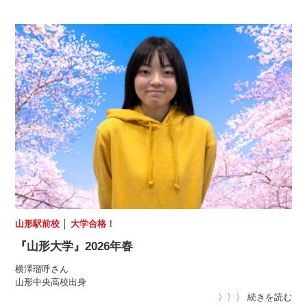
山形駅前校
│
大学合格！
『山形大学』2026年春
横澤瑠呼さん
山形中央高校出身
〉〉〉
続きを読む