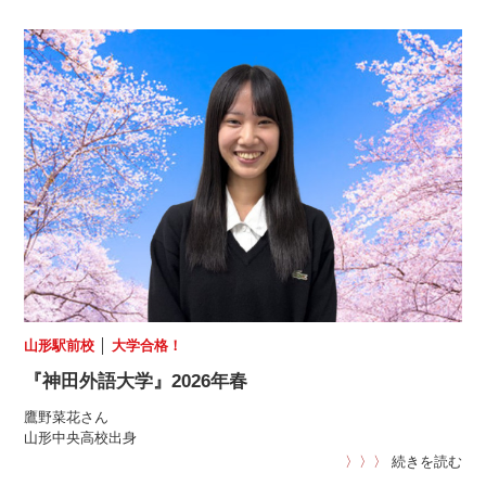
山形駅前校
│
大学合格！
『神田外語大学』2026年春
鷹野菜花さん
山形中央高校出身
〉〉〉
続きを読む