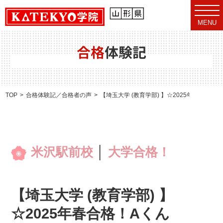
t
o
MENU
g
g
l
e
合格
体験記
n
a
v
i
g
a
TOP
合格体験記／合格者の声
【埼玉大学 (教育学部) 】☆2025年春合格！A
t
i
o
n
米沢駅前校
│
大学合格！
【埼玉大学 (教育学部) 】
☆2025年春合格！Aくん