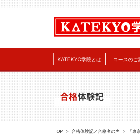
KATEKYO学院とは
コースのご
合格
体験記
TOP
合格体験記／合格者の声
『東京