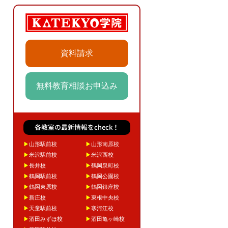
資料請求
無料教育相談お申込み
各教室の最新情報をcheck！
▶
山形駅前校
▶
山形南原校
▶
米沢駅前校
▶
米沢西校
▶
長井校
▶
鶴岡泉町校
▶
鶴岡駅前校
▶
鶴岡公園校
▶
鶴岡東原校
▶
鶴岡銀座校
▶
新庄校
▶
東根中央校
▶
天童駅前校
▶
寒河江校
▶
酒田みずほ校
▶
酒田亀ヶ崎校