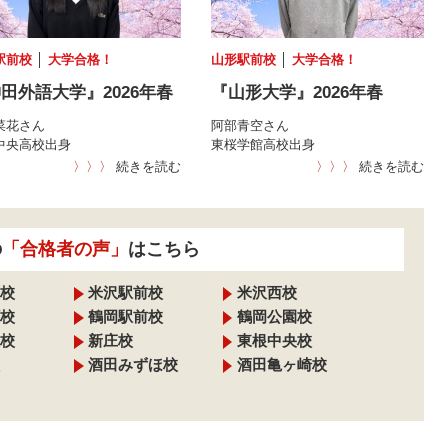
駅前校
│
大学合格！
山形駅前校
│
大学合格！
田外語大学』2026年春
『山形大学』2026年春
菜花さん
阿部青空さん
中央高校出身
東桜学館高校出身
〉〉〉
続きを読む
〉〉〉
続きを読む
の
「合格者の声」
はこちら
校
米沢駅前校
米沢西校
校
鶴岡駅前校
鶴岡公園校
校
新庄校
東根中央校
酒田みずほ校
酒田亀ヶ崎校