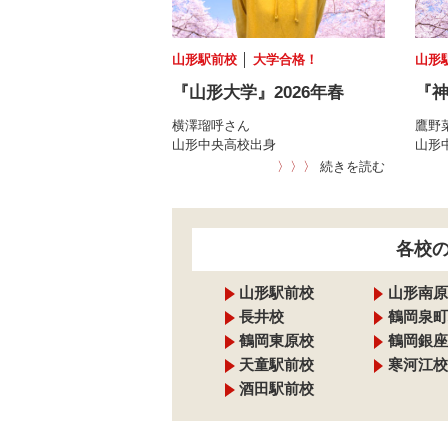
山形駅前校
│
大学合格！
山形
『山形大学』2026年春
『神
横澤瑠呼さん
鷹野
山形中央高校出身
山形
〉〉〉
続きを読む
各校
山形駅前校
山形南原
長井校
鶴岡泉町
鶴岡東原校
鶴岡銀座
天童駅前校
寒河江校
酒田駅前校