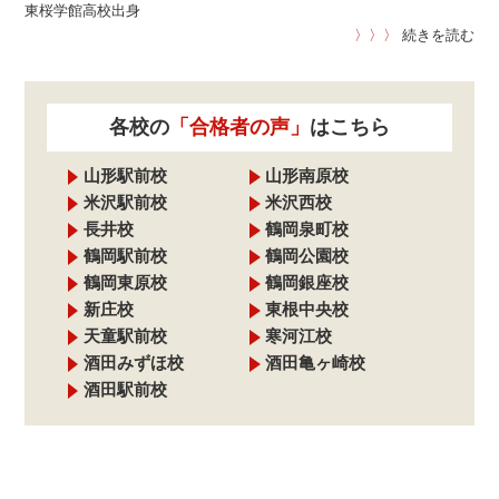
東桜学館高校出身
〉〉〉
続きを読む
各校の
「合格者の声」
はこちら
山形駅前校
山形南原校
米沢駅前校
米沢西校
長井校
鶴岡泉町校
鶴岡駅前校
鶴岡公園校
鶴岡東原校
鶴岡銀座校
新庄校
東根中央校
天童駅前校
寒河江校
酒田みずほ校
酒田亀ヶ崎校
酒田駅前校