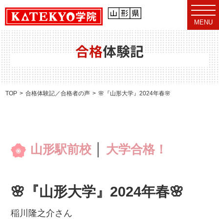
t
o
MENU
g
g
l
e
合格
体験記
n
a
v
i
g
a
TOP
合格体験記／合格者の声
🌸『山形大学』2024年春🌸
t
i
o
n
山形駅前校
│
大学合格！
🌸『山形大学』2024年春🌸
稲川隆之介さん