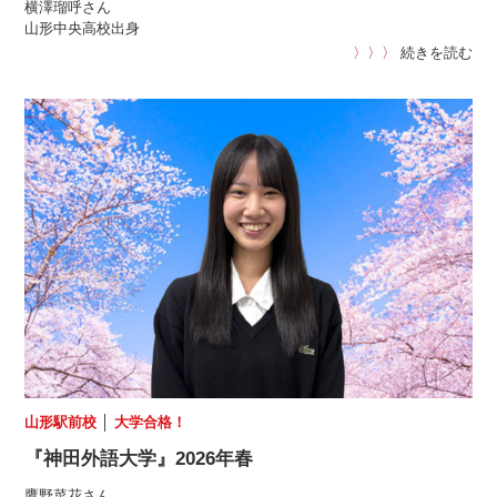
横澤瑠呼さん
山形中央高校出身
〉〉〉
続きを読む
山形駅前校
│
大学合格！
『神田外語大学』2026年春
鷹野菜花さん