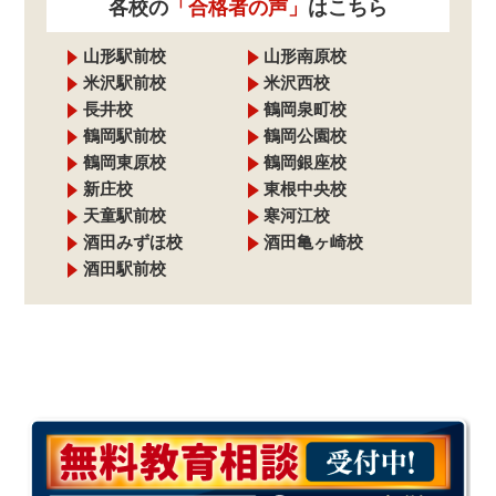
各校の
「合格者の声」
はこちら
山形駅前校
山形南原校
米沢駅前校
米沢西校
長井校
鶴岡泉町校
鶴岡駅前校
鶴岡公園校
鶴岡東原校
鶴岡銀座校
新庄校
東根中央校
天童駅前校
寒河江校
酒田みずほ校
酒田亀ヶ崎校
酒田駅前校