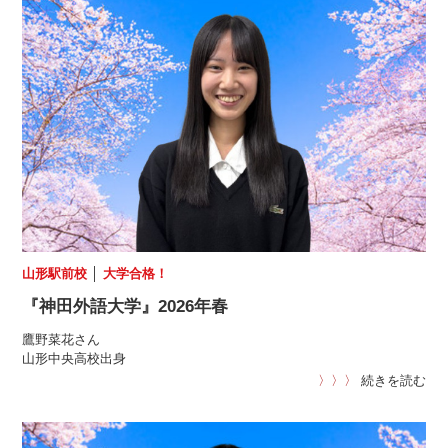
山形駅前校
│
大学合格！
『神田外語大学』2026年春
鷹野菜花さん
山形中央高校出身
〉〉〉
続きを読む