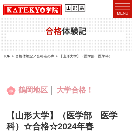
t
o
MENU
g
g
l
e
合格
体験記
n
a
v
i
g
a
TOP
合格体験記／合格者の声
【山形大学】（医学部 医学科）☆合格☆202
t
i
o
n
鶴岡地区
│
大学合格！
【山形大学】（医学部 医学
科）☆合格☆2024年春