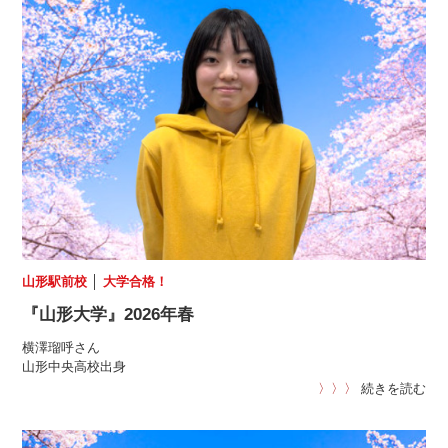
山形駅前校
│
大学合格！
『山形大学』2026年春
横澤瑠呼さん
山形中央高校出身
〉〉〉
続きを読む