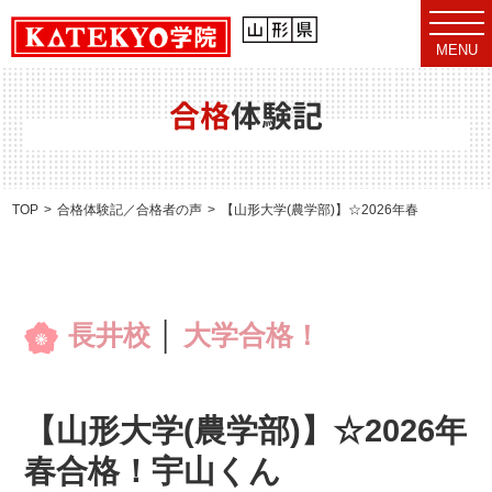
t
o
MENU
g
g
l
e
合格
体験記
n
a
v
i
g
a
TOP
合格体験記／合格者の声
【山形大学(農学部)】☆2026年春合格！宇山
t
i
o
n
長井校
│
大学合格！
【山形大学(農学部)】☆2026年
春合格！宇山くん