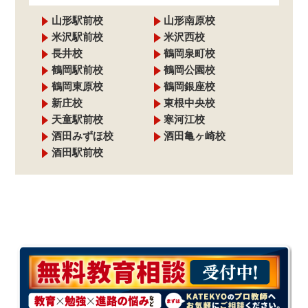
山形駅前校
山形南原校
米沢駅前校
米沢西校
長井校
鶴岡泉町校
鶴岡駅前校
鶴岡公園校
鶴岡東原校
鶴岡銀座校
新庄校
東根中央校
天童駅前校
寒河江校
酒田みずほ校
酒田亀ヶ崎校
酒田駅前校