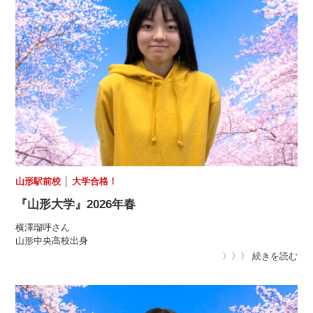
山形駅前校
│
大学合格！
『山形大学』2026年春
横澤瑠呼さん
山形中央高校出身
〉〉〉
続きを読む