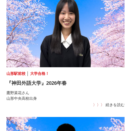
山形駅前校
│
大学合格！
『神田外語大学』2026年春
鷹野菜花さん
山形中央高校出身
〉〉〉
続きを読む