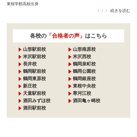
東桜学館高校出身
〉〉〉
続きを読む
各校の
「合格者の声」
はこちら
山形駅前校
山形南原校
米沢駅前校
米沢西校
長井校
鶴岡泉町校
鶴岡駅前校
鶴岡公園校
鶴岡東原校
鶴岡銀座校
新庄校
東根中央校
天童駅前校
寒河江校
酒田みずほ校
酒田亀ヶ崎校
酒田駅前校