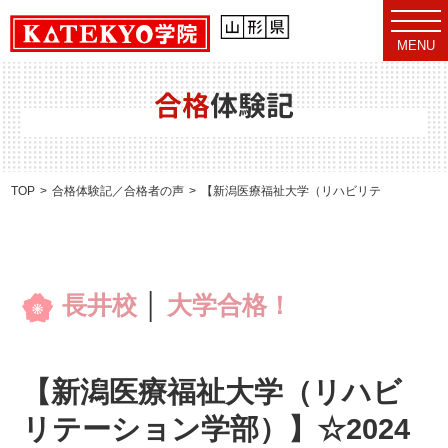
t
o
MENU
g
g
l
e
合格
体験記
n
a
v
i
g
a
TOP
合格体験記／合格者の声
【新潟医療福祉大学（リハビリテーション学部
t
i
o
n
長井校
│
大学合格！
【新潟医療福祉大学（リハビ
リテーション学部）】☆2024