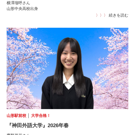
横澤瑠呼さん
山形中央高校出身
〉〉〉
続きを読む
山形駅前校
│
大学合格！
『神田外語大学』2026年春