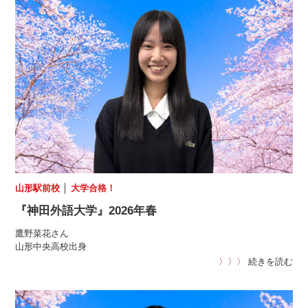
山形駅前校
│
大学合格！
『神田外語大学』2026年春
鷹野菜花さん
山形中央高校出身
〉〉〉
続きを読む