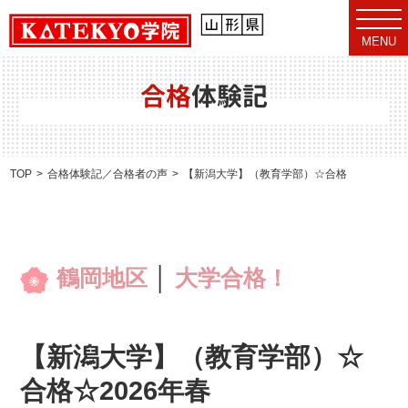
t
o
MENU
g
g
l
e
合格
体験記
n
a
v
i
g
a
TOP
合格体験記／合格者の声
【新潟大学】（教育学部）☆合格☆2026年春
t
i
o
n
鶴岡地区
│
大学合格！
【新潟大学】（教育学部）☆
合格☆2026年春