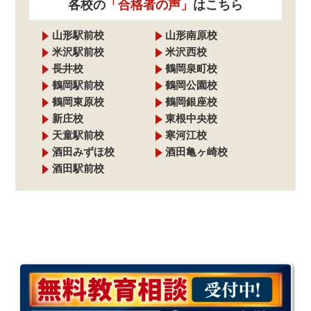
各校の
「合格者の声」
はこちら
山形駅前校
山形南原校
米沢駅前校
米沢西校
長井校
鶴岡泉町校
鶴岡駅前校
鶴岡公園校
鶴岡東原校
鶴岡銀座校
新庄校
東根中央校
天童駅前校
寒河江校
酒田みずほ校
酒田亀ヶ崎校
酒田駅前校