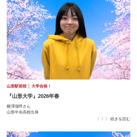
山形駅前校
│
大学合格！
『山形大学』2026年春
横澤瑠呼さん
山形中央高校出身
〉〉〉
続きを読む