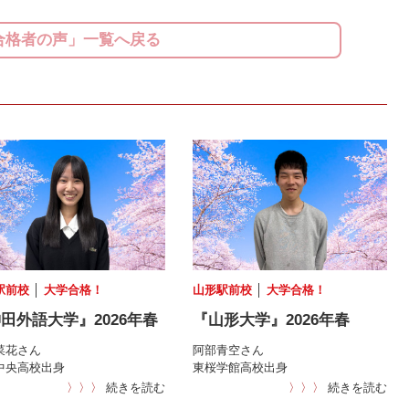
合格者の声」一覧へ戻る
駅前校
│
大学合格！
山形駅前校
│
大学合格！
田外語大学』2026年春
『山形大学』2026年春
菜花さん
阿部青空さん
中央高校出身
東桜学館高校出身
〉〉〉
続きを読む
〉〉〉
続きを読む