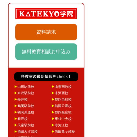
資料請求
無料教育相談お申込み
各教室の最新情報をcheck！
▶
山形駅前校
▶
山形南原校
▶
米沢駅前校
▶
米沢西校
▶
長井校
▶
鶴岡泉町校
▶
鶴岡駅前校
▶
鶴岡公園校
▶
鶴岡東原校
▶
鶴岡銀座校
▶
新庄校
▶
東根中央校
▶
天童駅前校
▶
寒河江校
▶
酒田みずほ校
▶
酒田亀ヶ崎校