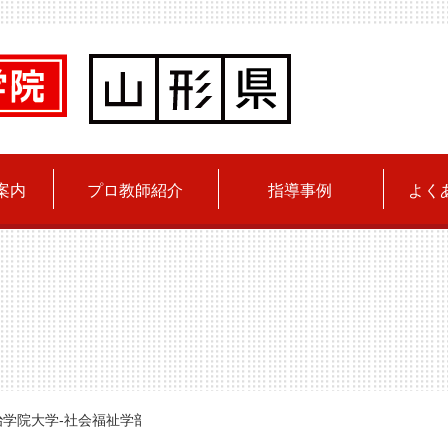
案内
プロ教師紹介
指導事例
よく
学院大学-社会福祉学部】☆2021年春合格！