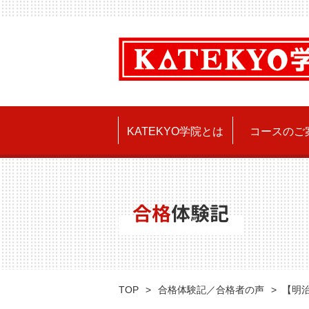
KATEKYO学院とは
コースのご
合格
体験記
TOP
合格体験記／合格者の声
【明治