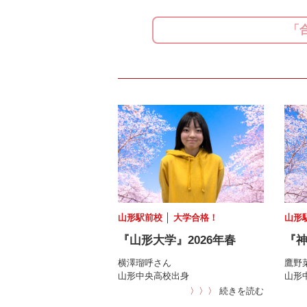
「
山形駅前校
│
大学合格！
山形
『山形大学』2026年春
『神
横澤瑠呼さん
鷹野
山形中央高校出身
山形
〉〉〉
続きを読む