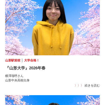
山形駅前校
│
大学合格！
『山形大学』2026年春
横澤瑠呼さん
山形中央高校出身
〉〉〉
続きを読む