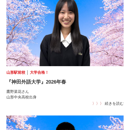
山形駅前校
│
大学合格！
『神田外語大学』2026年春
鷹野菜花さん
山形中央高校出身
〉〉〉
続きを読む