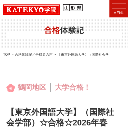
t
o
MENU
g
g
l
e
合格
体験記
n
a
v
i
g
a
TOP
合格体験記／合格者の声
【東京外国語大学】（国際社会学部）☆合格☆
t
i
o
n
鶴岡地区
│
大学合格！
【東京外国語大学】（国際社
会学部）☆合格☆2026年春