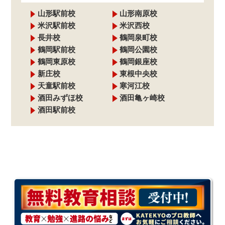
山形駅前校
山形南原校
米沢駅前校
米沢西校
長井校
鶴岡泉町校
鶴岡駅前校
鶴岡公園校
鶴岡東原校
鶴岡銀座校
新庄校
東根中央校
天童駅前校
寒河江校
酒田みずほ校
酒田亀ヶ崎校
酒田駅前校