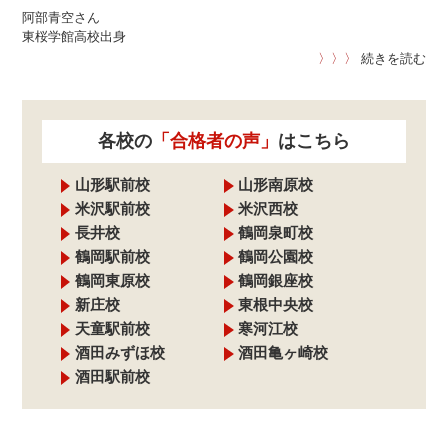
阿部青空さん
東桜学館高校出身
〉〉〉
続きを読む
各校の
「合格者の声」
はこちら
山形駅前校
山形南原校
米沢駅前校
米沢西校
長井校
鶴岡泉町校
鶴岡駅前校
鶴岡公園校
鶴岡東原校
鶴岡銀座校
新庄校
東根中央校
天童駅前校
寒河江校
酒田みずほ校
酒田亀ヶ崎校
酒田駅前校