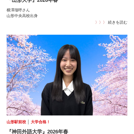
『山形大学』2026年春
横澤瑠呼さん
山形中央高校出身
〉〉〉
続きを読む
山形駅前校
│
大学合格！
『神田外語大学』2026年春