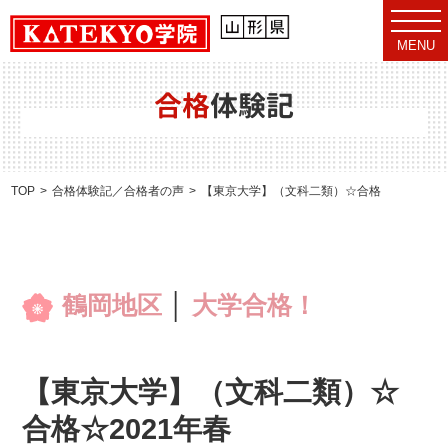
t
o
MENU
g
g
l
e
合格
体験記
n
a
v
i
g
a
TOP
合格体験記／合格者の声
【東京大学】（文科二類）☆合格☆2021年春
t
i
o
n
鶴岡地区
│
大学合格！
【東京大学】（文科二類）☆
合格☆2021年春