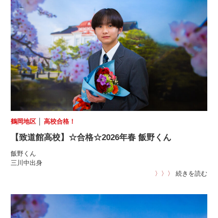
鶴岡地区
│
高校合格！
【致道館高校】☆合格☆2026年春 飯野くん
飯野くん
三川中出身
〉〉〉
続きを読む