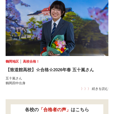
鶴岡地区
│
高校合格！
【致道館高校】☆合格☆2026年春 五十嵐さん
五十嵐さん
鶴岡四中出身
〉〉〉
続きを読む
各校の
「合格者の声」
はこちら