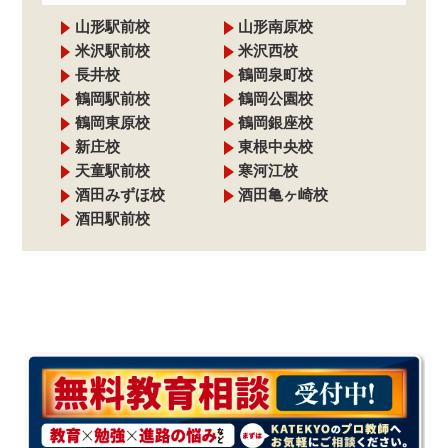
山形駅前校
山形南原校
米沢駅前校
米沢西校
長井校
鶴岡泉町校
鶴岡駅前校
鶴岡公園校
鶴岡東原校
鶴岡銀座校
新庄校
東根中央校
天童駅前校
寒河江校
酒田みずほ校
酒田亀ヶ崎校
酒田駅前校