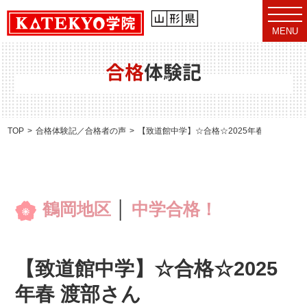
t
o
MENU
g
g
l
e
合格
体験記
n
a
v
i
g
a
TOP
合格体験記／合格者の声
【致道館中学】☆合格☆2025年春 渡部さん
t
i
o
n
鶴岡地区
│
中学合格！
【致道館中学】☆合格☆2025
年春 渡部さん