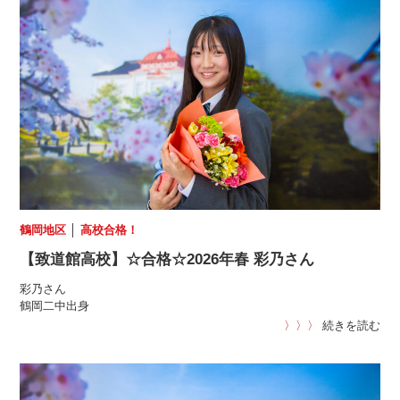
鶴岡地区
│
高校合格！
【致道館高校】☆合格☆2026年春 彩乃さん
彩乃さん
鶴岡二中出身
〉〉〉
続きを読む