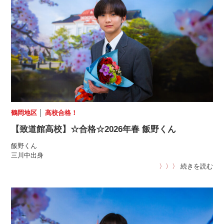
鶴岡地区
│
高校合格！
【致道館高校】☆合格☆2026年春 飯野くん
飯野くん
三川中出身
〉〉〉
続きを読む