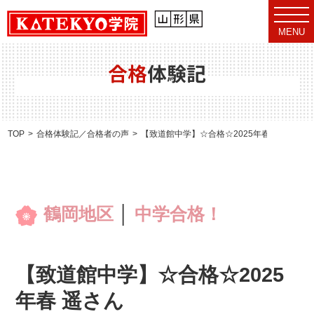
t
o
MENU
g
g
l
e
合格
体験記
n
a
v
i
g
a
TOP
合格体験記／合格者の声
【致道館中学】☆合格☆2025年春 遥さん
t
i
o
n
鶴岡地区
│
中学合格！
【致道館中学】☆合格☆2025
年春 遥さん