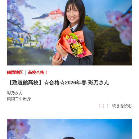
鶴岡地区
│
高校合格！
【致道館高校】☆合格☆2026年春 彩乃さん
彩乃さん
鶴岡二中出身
〉〉〉
続きを読む