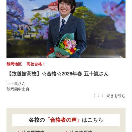
鶴岡地区
│
高校合格！
【致道館高校】☆合格☆2026年春 五十嵐さん
五十嵐さん
鶴岡四中出身
〉〉〉
続きを読む
各校の
「合格者の声」
はこちら