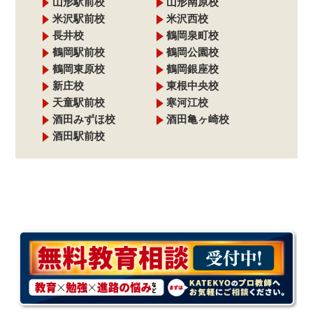
山形駅前校
山形南原校
米沢駅前校
米沢西校
長井校
鶴岡泉町校
鶴岡駅前校
鶴岡公園校
鶴岡東原校
鶴岡銀座校
新庄校
東根中央校
天童駅前校
寒河江校
酒田みずほ校
酒田亀ヶ崎校
酒田駅前校