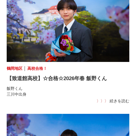
鶴岡地区
│
高校合格！
【致道館高校】☆合格☆2026年春 飯野くん
飯野くん
三川中出身
〉〉〉
続きを読む