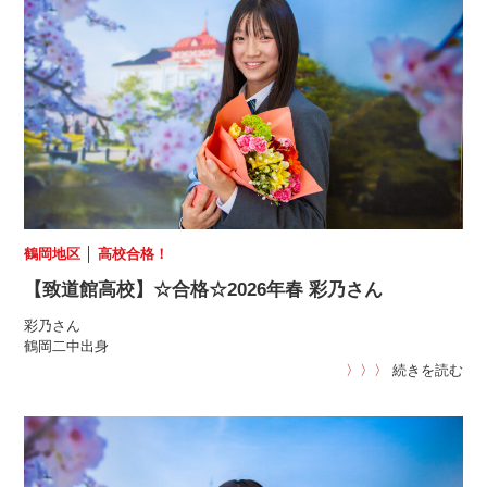
鶴岡地区
│
高校合格！
【致道館高校】☆合格☆2026年春 彩乃さん
彩乃さん
鶴岡二中出身
〉〉〉
続きを読む