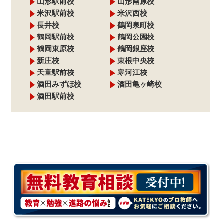
山形駅前校
山形南原校
米沢駅前校
米沢西校
長井校
鶴岡泉町校
鶴岡駅前校
鶴岡公園校
鶴岡東原校
鶴岡銀座校
新庄校
東根中央校
天童駅前校
寒河江校
酒田みずほ校
酒田亀ヶ崎校
酒田駅前校