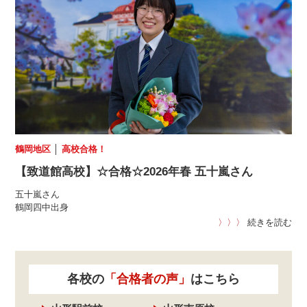
鶴岡地区
│
高校合格！
【致道館高校】☆合格☆2026年春 五十嵐さん
五十嵐さん
鶴岡四中出身
〉〉〉
続きを読む
各校の
「合格者の声」
はこちら