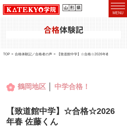
t
o
MENU
g
g
l
e
合格
体験記
n
a
v
i
g
a
TOP
合格体験記／合格者の声
【致道館中学】☆合格☆2026年春 佐藤くん
t
i
o
n
鶴岡地区
│
中学合格！
【致道館中学】☆合格☆2026
年春 佐藤くん