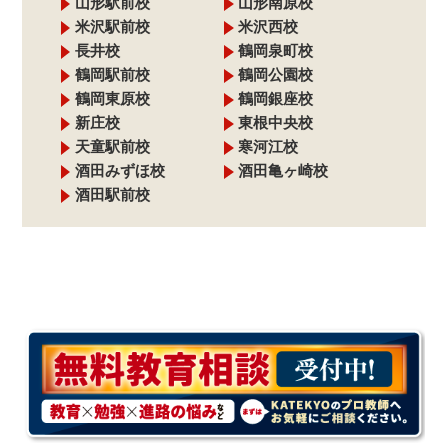
山形駅前校
山形南原校
米沢駅前校
米沢西校
長井校
鶴岡泉町校
鶴岡駅前校
鶴岡公園校
鶴岡東原校
鶴岡銀座校
新庄校
東根中央校
天童駅前校
寒河江校
酒田みずほ校
酒田亀ヶ崎校
酒田駅前校