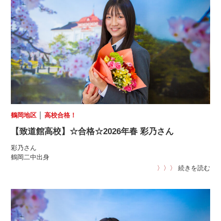
鶴岡地区
│
高校合格！
【致道館高校】☆合格☆2026年春 彩乃さん
彩乃さん
鶴岡二中出身
〉〉〉
続きを読む