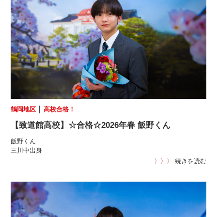
鶴岡地区
│
高校合格！
【致道館高校】☆合格☆2026年春 飯野くん
飯野くん
三川中出身
〉〉〉
続きを読む