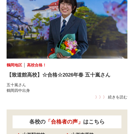
鶴岡地区
│
高校合格！
【致道館高校】☆合格☆2026年春 五十嵐さん
五十嵐さん
鶴岡四中出身
〉〉〉
続きを読む
各校の
「合格者の声」
はこちら