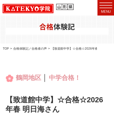
t
o
MENU
g
g
l
e
合格
体験記
n
a
v
i
g
a
TOP
合格体験記／合格者の声
【致道館中学】☆合格☆2026年春 明日海さ
t
i
o
n
鶴岡地区
│
中学合格！
【致道館中学】☆合格☆2026
年春 明日海さん