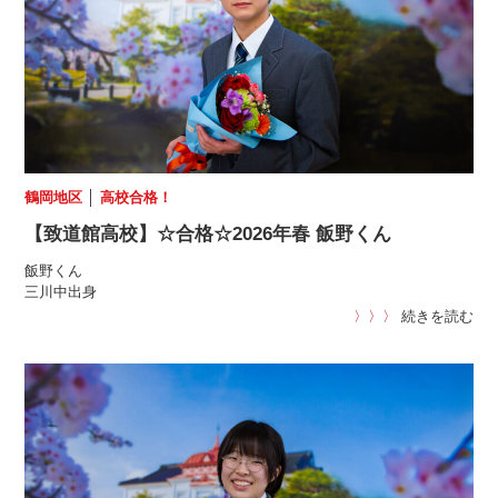
鶴岡地区
│
高校合格！
【致道館高校】☆合格☆2026年春 飯野くん
飯野くん
三川中出身
〉〉〉
続きを読む