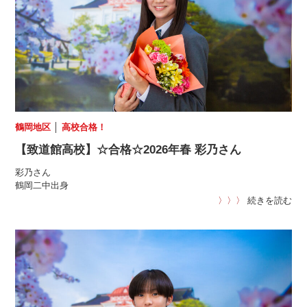
鶴岡地区
│
高校合格！
【致道館高校】☆合格☆2026年春 彩乃さん
彩乃さん
鶴岡二中出身
〉〉〉
続きを読む