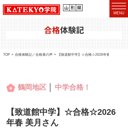
t
o
MENU
g
g
l
e
合格
体験記
n
a
v
i
g
a
TOP
合格体験記／合格者の声
【致道館中学】☆合格☆2026年春 美月さん
t
i
o
n
鶴岡地区
│
中学合格！
【致道館中学】☆合格☆2026
年春 美月さん