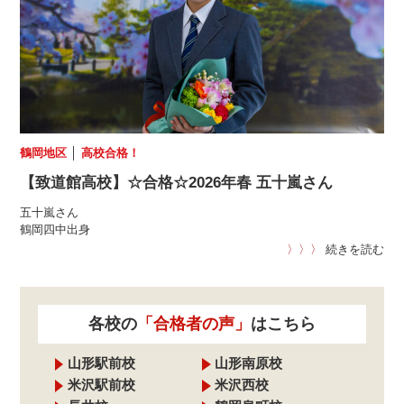
鶴岡地区
│
高校合格！
【致道館高校】☆合格☆2026年春 五十嵐さん
五十嵐さん
鶴岡四中出身
〉〉〉
続きを読む
各校の
「合格者の声」
はこちら
山形駅前校
山形南原校
米沢駅前校
米沢西校