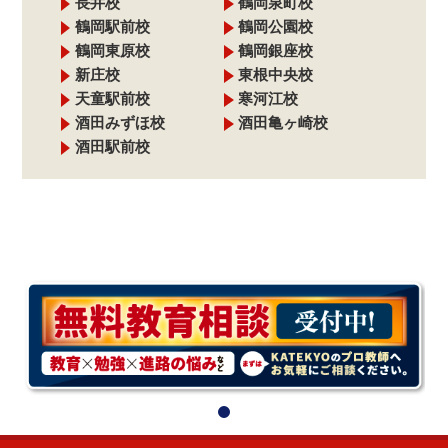
長井校
鶴岡泉町校
鶴岡駅前校
鶴岡公園校
鶴岡東原校
鶴岡銀座校
新庄校
東根中央校
天童駅前校
寒河江校
酒田みずほ校
酒田亀ヶ崎校
酒田駅前校