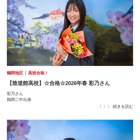
鶴岡地区
│
高校合格！
【致道館高校】☆合格☆2026年春 彩乃さん
彩乃さん
鶴岡二中出身
〉〉〉
続きを読む