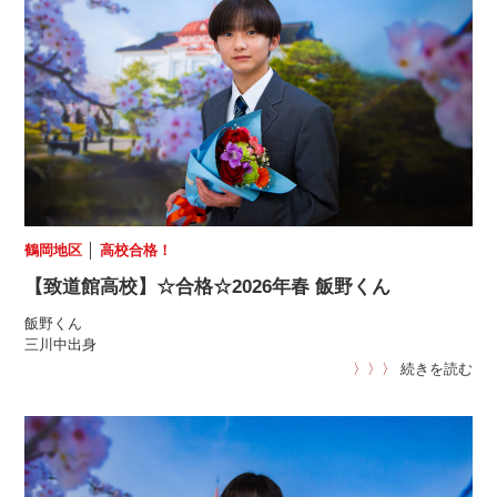
鶴岡地区
│
高校合格！
【致道館高校】☆合格☆2026年春 飯野くん
飯野くん
三川中出身
〉〉〉
続きを読む