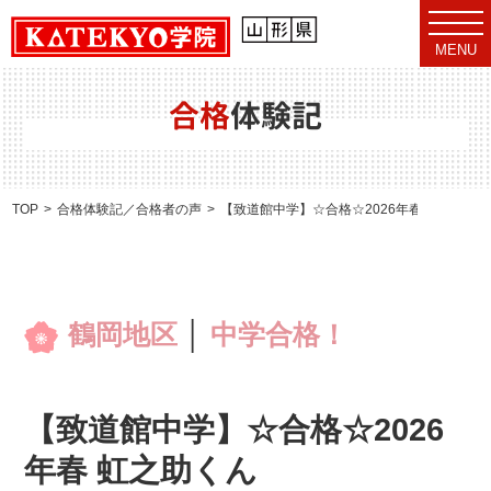
t
o
MENU
g
g
l
e
合格
体験記
n
a
v
i
g
a
TOP
合格体験記／合格者の声
【致道館中学】☆合格☆2026年春 虹之助く
t
i
o
n
鶴岡地区
│
中学合格！
【致道館中学】☆合格☆2026
年春 虹之助くん