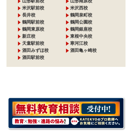
山形駅前校
山形南原校
米沢駅前校
米沢西校
長井校
鶴岡泉町校
鶴岡駅前校
鶴岡公園校
鶴岡東原校
鶴岡銀座校
新庄校
東根中央校
天童駅前校
寒河江校
酒田みずほ校
酒田亀ヶ崎校
酒田駅前校