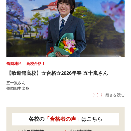
鶴岡地区
│
高校合格！
【致道館高校】☆合格☆2026年春 五十嵐さん
五十嵐さん
鶴岡四中出身
〉〉〉
続きを読む
各校の
「合格者の声」
はこちら