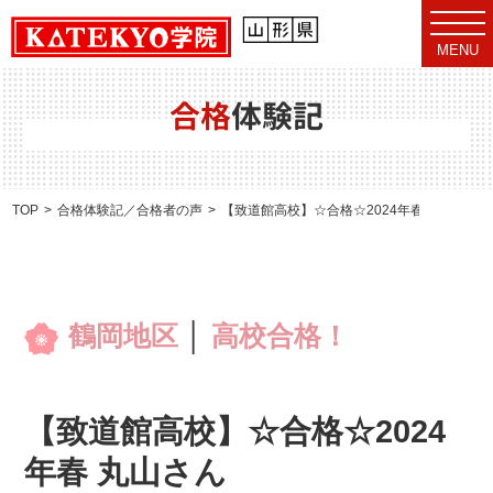
t
o
MENU
g
g
l
e
合格
体験記
n
a
v
i
g
a
TOP
合格体験記／合格者の声
【致道館高校】☆合格☆2024年春 丸山さん
t
i
o
n
鶴岡地区
│
高校合格！
【致道館高校】☆合格☆2024
年春 丸山さん