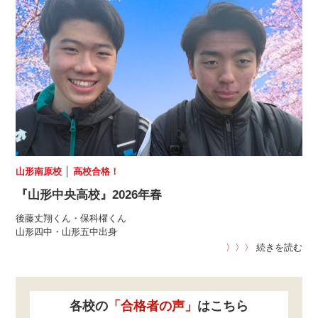
山形南原校
│
高校合格！
『山形中央高校』2026年春
後藤丈翔くん・保科櫂くん
山形四中・山形五中出身
〉〉〉
続きを読む
各校の
「合格者の声」
はこちら