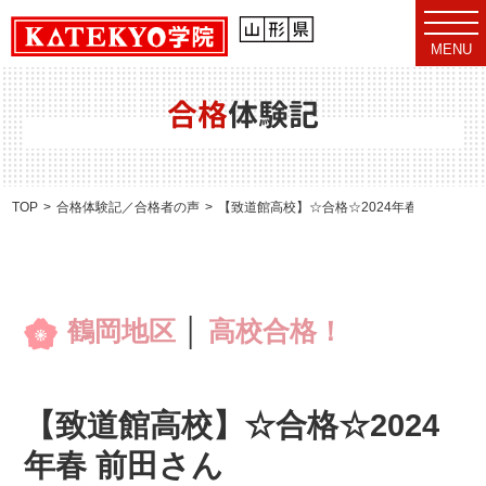
t
o
MENU
g
g
l
e
合格
体験記
n
a
v
i
g
a
TOP
合格体験記／合格者の声
【致道館高校】☆合格☆2024年春 前田さん
t
i
o
n
鶴岡地区
│
高校合格！
【致道館高校】☆合格☆2024
年春 前田さん