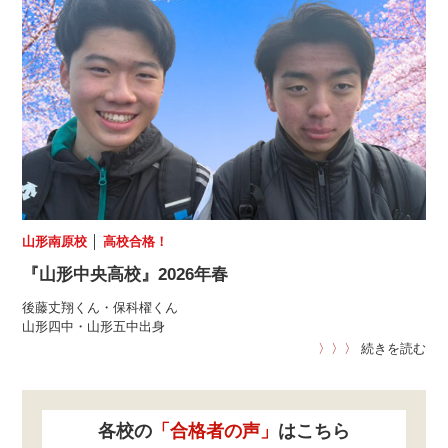
山形南原校
│
高校合格！
『山形中央高校』2026年春
後藤丈翔くん・保科櫂くん
山形四中・山形五中出身
〉〉〉
続きを読む
各校の
「合格者の声」
はこちら