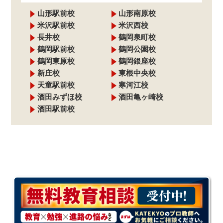
山形駅前校
山形南原校
米沢駅前校
米沢西校
長井校
鶴岡泉町校
鶴岡駅前校
鶴岡公園校
鶴岡東原校
鶴岡銀座校
新庄校
東根中央校
天童駅前校
寒河江校
酒田みずほ校
酒田亀ヶ崎校
酒田駅前校