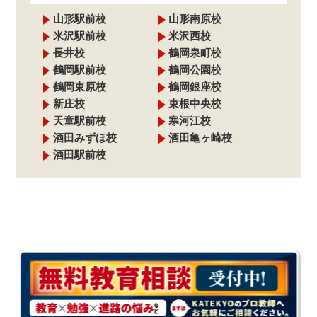
山形駅前校
山形南原校
米沢駅前校
米沢西校
長井校
鶴岡泉町校
鶴岡駅前校
鶴岡公園校
鶴岡東原校
鶴岡銀座校
新庄校
東根中央校
天童駅前校
寒河江校
酒田みずほ校
酒田亀ヶ崎校
酒田駅前校