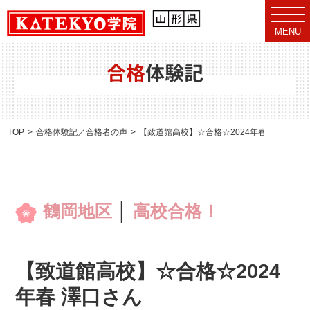
t
o
MENU
g
g
l
e
合格
体験記
n
a
v
i
g
a
TOP
合格体験記／合格者の声
【致道館高校】☆合格☆2024年春 澤口さん
t
i
o
n
鶴岡地区
│
高校合格！
【致道館高校】☆合格☆2024
年春 澤口さん