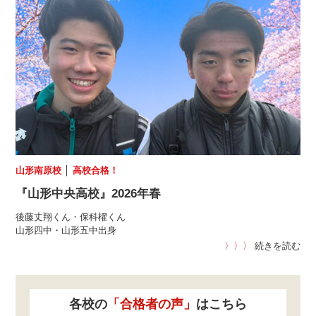
山形南原校
│
高校合格！
『山形中央高校』2026年春
後藤丈翔くん・保科櫂くん
山形四中・山形五中出身
〉〉〉
続きを読む
各校の
「合格者の声」
はこちら