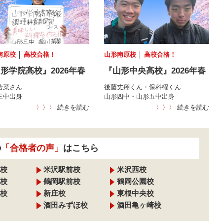
南原校
│
高校合格！
山形南原校
│
高校合格！
形学院高校』2026年春
『山形中央高校』2026年春
若菜さん
後藤丈翔くん・保科櫂くん
三中出身
山形四中・山形五中出身
〉〉〉
続きを読む
〉〉〉
続きを読む
の
「合格者の声」
はこちら
校
米沢駅前校
米沢西校
校
鶴岡駅前校
鶴岡公園校
校
新庄校
東根中央校
酒田みずほ校
酒田亀ヶ崎校