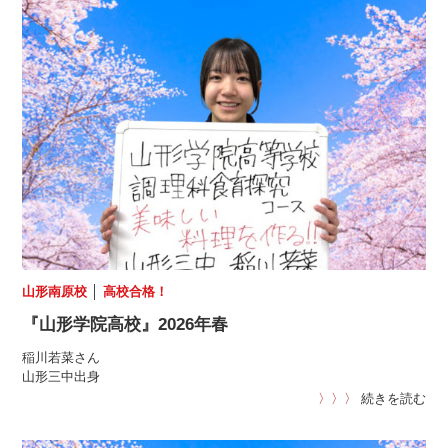
山形南原校
│
高校合格！
『山形学院高校』2026年春
稲川若菜さん
山形三中出身
〉〉〉
続きを読む