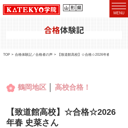
t
o
MENU
g
g
l
e
合格
体験記
n
a
v
i
g
a
TOP
合格体験記／合格者の声
【致道館高校】☆合格☆2026年春 史菜さん
t
i
o
n
鶴岡地区
│
高校合格！
【致道館高校】☆合格☆2026
年春 史菜さん