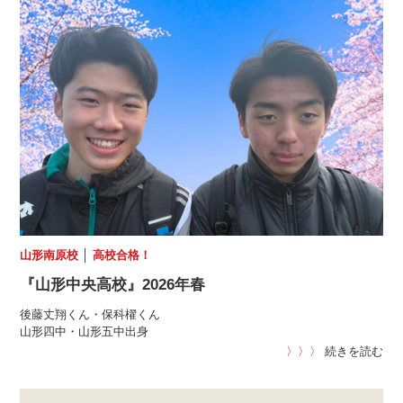
山形南原校
│
高校合格！
『山形中央高校』2026年春
後藤丈翔くん・保科櫂くん
山形四中・山形五中出身
〉〉〉
続きを読む