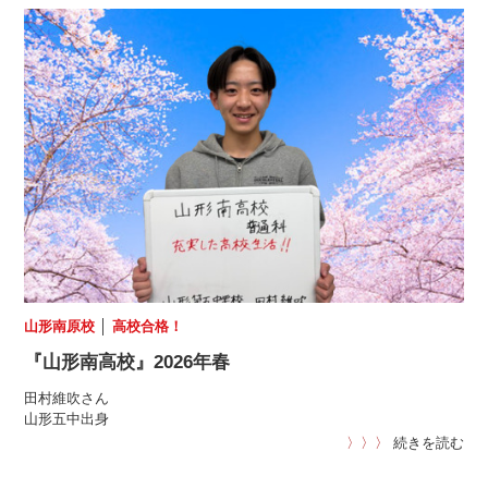
山形南原校
│
高校合格！
『山形南高校』2026年春
田村維吹さん
山形五中出身
〉〉〉
続きを読む