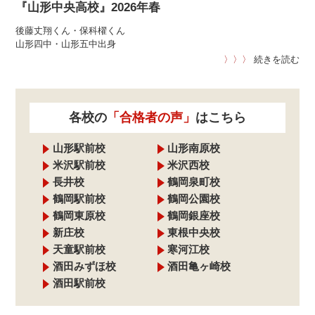
『山形中央高校』2026年春
後藤丈翔くん・保科櫂くん
山形四中・山形五中出身
〉〉〉
続きを読む
各校の
「合格者の声」
はこちら
山形駅前校
山形南原校
米沢駅前校
米沢西校
長井校
鶴岡泉町校
鶴岡駅前校
鶴岡公園校
鶴岡東原校
鶴岡銀座校
新庄校
東根中央校
天童駅前校
寒河江校
酒田みずほ校
酒田亀ヶ崎校
酒田駅前校