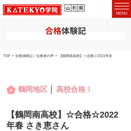
t
o
MENU
g
g
l
e
合格
体験記
n
a
v
i
g
a
TOP
合格体験記／合格者の声
【鶴岡南高校】☆合格☆2022年春 さき恵さ
t
i
o
n
鶴岡地区
│
高校合格！
【鶴岡南高校】☆合格☆2022
年春 さき恵さん