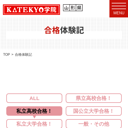
t
o
MENU
g
g
l
e
合格
体験記
n
a
v
i
g
a
TOP
合格体験記
t
i
o
n
ALL
県立高校合格！
私立高校合格！
国公立大学合格！
私立大学合格！
一般・その他