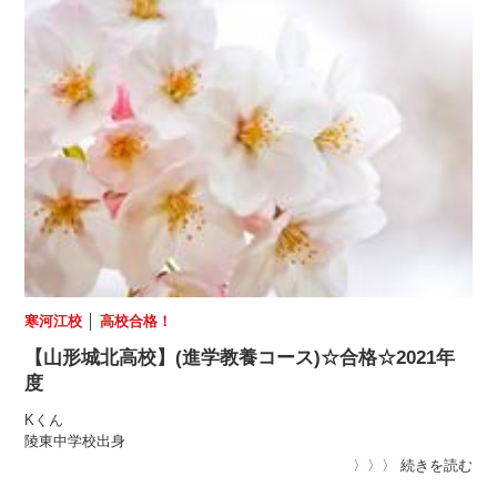
寒河江校
│
高校合格！
【山形城北高校】(進学教養コース)☆合格☆2021年
度
Kくん
陵東中学校出身
〉〉〉
続きを読む