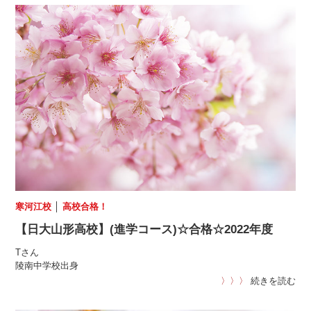
寒河江校
│
高校合格！
【日大山形高校】(進学コース)☆合格☆2022年度
Tさん
陵南中学校出身
〉〉〉
続きを読む