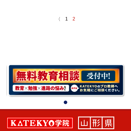
1
2
〈