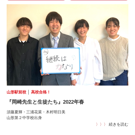
山形駅前校
│
高校合格！
『岡崎先生と生徒たち』2022年春
須藤夏輝・三浦花菜・木村明日美
山形第２中学校出身
〉〉〉
続きを読む