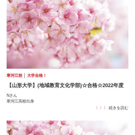
寒河江校
│
大学合格！
【山形大学】(地域教育文化学部)☆合格☆2022年度
Nさん
寒河江高校出身
〉〉〉
続きを読む