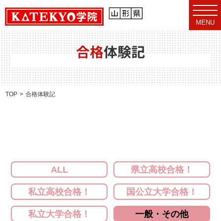
t
o
MENU
g
g
l
e
合格
体験記
n
a
v
i
g
a
TOP
合格体験記
t
i
o
n
ALL
県立高校合格！
私立高校合格！
国公立大学合格！
私立大学合格！
一般・その他