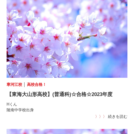
寒河江校
│
高校合格！
【東海大山形高校】(普通科)☆合格☆2023年度
Hくん
陵南中学校出身
〉〉〉
続きを読む