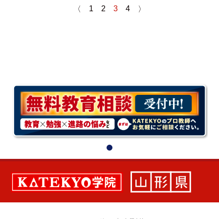
1
2
3
4
〈
〉