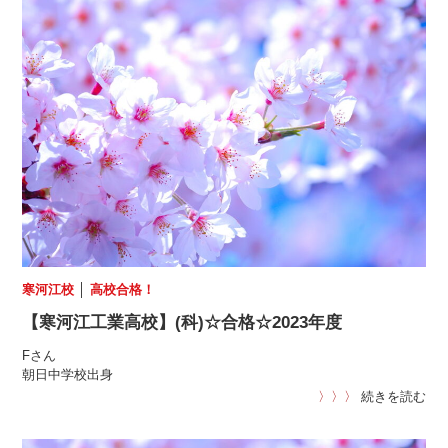
寒河江校
│
高校合格！
【寒河江工業高校】(科)☆合格☆2023年度
Fさん
朝日中学校出身
〉〉〉
続きを読む