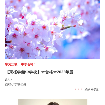
寒河江校
│
中学合格！
【東桜学館中学校】☆合格☆2023年度
Sさん
西根小学校出身
〉〉〉
続きを読む