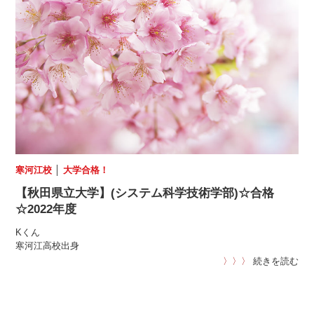
寒河江校
│
大学合格！
【秋田県立大学】(システム科学技術学部)☆合格
☆2022年度
Kくん
寒河江高校出身
〉〉〉
続きを読む