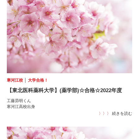
寒河江校
│
大学合格！
【東北医科薬科大学】(薬学部)☆合格☆2022年度
工藤昴明くん
寒河江高校出身
〉〉〉
続きを読む