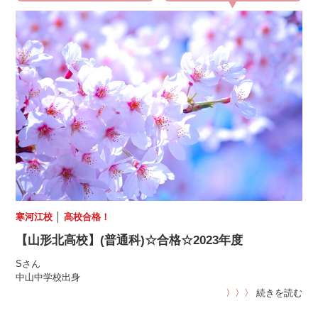
寒河江校
│
高校合格！
【山形北高校】(普通科)☆合格☆2023年度
Sさん
中山中学校出身
〉〉〉
続きを読む