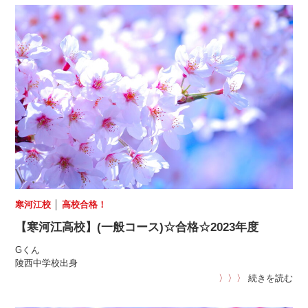
寒河江校
│
高校合格！
【寒河江高校】(一般コース)☆合格☆2023年度
Gくん
陵西中学校出身
〉〉〉
続きを読む