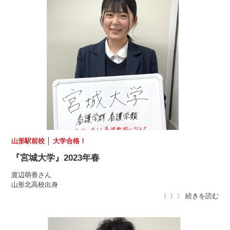
山形駅前校
│
大学合格！
『宮城大学』2023年春
渡辺萌香さん
山形北高校出身
〉〉〉
続きを読む