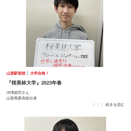
山形駅前校
│
大学合格！
『桜美林大学』2023年春
沖津総司さん
山形商業高校出身
〉〉〉
続きを読む