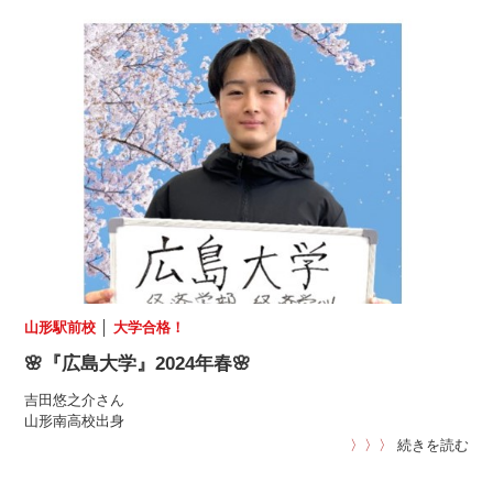
山形駅前校
│
大学合格！
🌸『広島大学』2024年春🌸
吉田悠之介さん
山形南高校出身
〉〉〉
続きを読む