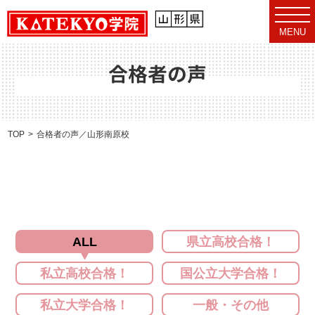
t
o
MENU
g
g
l
e
合格者の声
n
a
v
i
g
a
TOP
合格者の声／山形南原校
t
i
o
n
ALL
県立高校合格！
私立高校合格！
国公立大学合格！
私立大学合格！
一般・その他