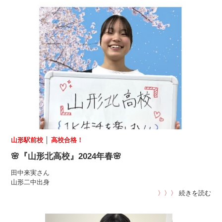
山形駅前校
│
高校合格！
🌸『山形北高校』2024年春🌸
田中来実さん
山形二中出身
〉〉〉
続きを読む