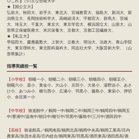
◎これまでの主な合格大学
★【国公立大】
弘前大、秋田大、岩手大、東北大、宮城教育大、福島大、新潟大、新
潟県立大、長岡技術科学大、高崎経済大、宇都宮大、群馬大、茨城
大、埼玉大、千葉大、東京大、東京学芸大、横浜国立大、山形大、山
形県立保健医療大、米沢栄養大、京都大、京都工芸繊維大、
★【私立大】
早稲田大、慶應義塾大、上智大、立教大、明治大、法政大、青山学院
大、東京理科大、東北医科薬科大、同志社大学、大阪芸術大学、（山
形県集計）
指導実績校一覧
【小学校】
朝暘一小、朝暘二小、朝暘三小、朝暘四小、朝暘五小、
朝暘六小、斎小、黄金小、大山小、京田小、大泉小、湯野浜小、あさ
ひ小、あつみ小、櫛引西小、広瀬小、羽黒小、藤島小、東栄小、押切
小、余目第一小
【中学校】
致道館中／鶴岡一中/鶴岡二中/鶴岡三中/鶴岡四中/鶴岡五
中/豊浦中/温海中/朝日中/櫛引中/羽黒中/藤島中/三川中/酒田四中
【高校】
致道館高／鶴岡南高/鶴岡北高/鶴岡中央高/鶴岡工業高/庄内
農業高/加茂水産高/庄内総合/鶴岡東高/羽黒高/酒田東高/酒田西高/酒