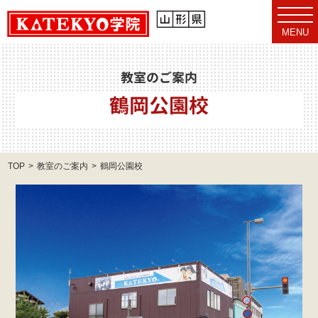
t
o
MENU
g
g
l
e
教室のご案内
n
a
鶴岡公園校
v
i
g
a
t
i
o
TOP
教室のご案内
鶴岡公園校
n