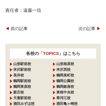
責任者：遠藤一信
◀︎
前の記事
次の記事
▶︎
各校の
「TOPICS」
はこちら
山形駅前校
山形南原校
米沢駅前校
米沢西校
長井校
鶴岡泉町校
鶴岡駅前校
鶴岡公園校
鶴岡東原校
鶴岡銀座校
新庄校
東根中央校
天童駅前校
寒河江校
酒田みずほ校
酒田亀ヶ崎校