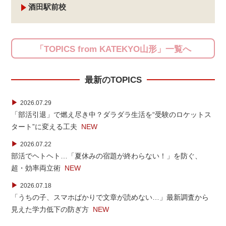
酒田駅前校
「TOPICS from KATEKYO山形」一覧へ
最新のTOPICS
▶
2026.07.29
「部活引退」で燃え尽き中？ダラダラ生活を“受験のロケットス
タート”に変える工夫
NEW
▶
2026.07.22
部活でヘトヘト…「夏休みの宿題が終わらない！」を防ぐ、
超・効率両立術
NEW
▶
2026.07.18
「うちの子、スマホばかりで文章が読めない…」最新調査から
見えた学力低下の防ぎ方
NEW